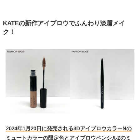
KATEの新作アイブロウでふんわり淡眉メイ
ク！
2024年1月20日に発売される
3DアイブロウカラーN
の
ミュートカラーの限定色と
アイブロウペンシルZ
のミ