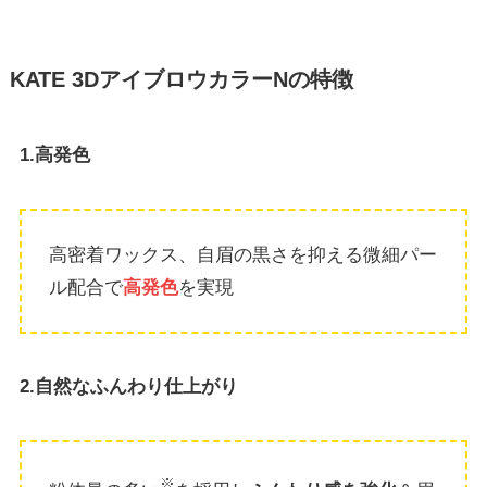
KATE 3DアイブロウカラーNの特徴
1.高発色
高密着ワックス、自眉の黒さを抑える微細パー
ル配合で
高発色
を実現
2.自然なふんわり仕上がり
※