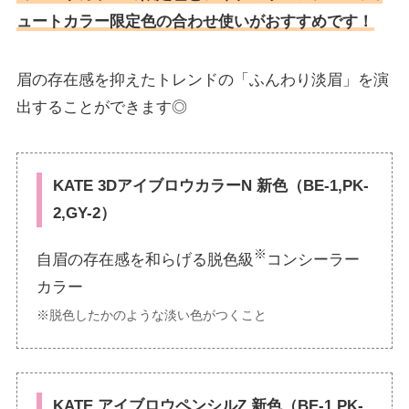
ュートカラー限定色の合わせ使いがおすすめです！
眉の存在感を抑えたトレンドの「ふんわり淡眉」を演
出することができます◎
KATE 3DアイブロウカラーN 新色
（BE-1
,
PK-
2
,
GY-
2）
※
自眉の存在感を和らげる脱色級
コンシーラー
カラー
※脱色したかのような淡い色がつくこと
KATE アイブロウペンシルZ 新色（BE-1
,
PK-