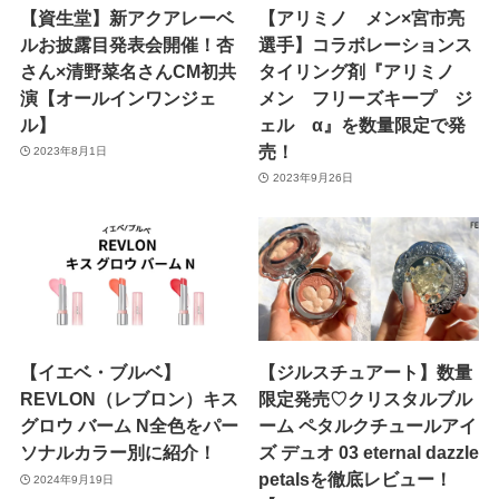
【資生堂】新アクアレーベ
【アリミノ メン×宮市亮
ルお披露目発表会開催！杏
選手】コラボレーションス
さん×清野菜名さんCM初共
タイリング剤『アリミノ
演【オールインワンジェ
メン フリーズキープ ジ
ル】
ェル α』を数量限定で発
売！
2023年8月1日
2023年9月26日
【イエベ・ブルベ】
【ジルスチュアート】数量
REVLON（レブロン）キス
限定発売♡クリスタルブル
グロウ バーム N全色をパー
ーム ペタルクチュールアイ
ソナルカラー別に紹介！
ズ デュオ 03 eternal dazzle
petalsを徹底レビュー！
2024年9月19日