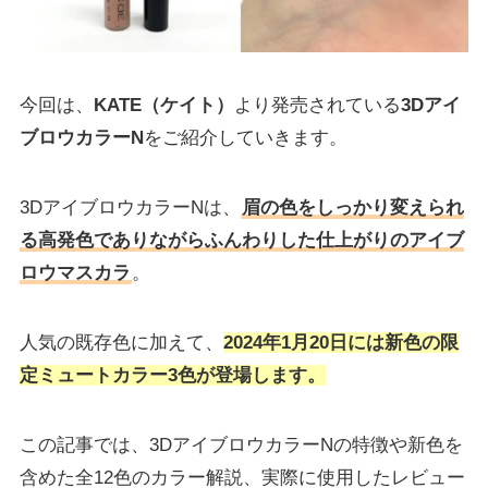
今回は、
KATE（ケイト）
より発売されている
3Dアイ
ブロウカラーN
をご紹介していきます。
3DアイブロウカラーNは、
眉の色をしっかり変えられ
る高発色でありながらふんわりした仕上がりのアイブ
ロウマスカラ
。
人気の既存色に加えて、
2024年1月20日に
は
新色の限
定ミュートカラー3色が登場します。
この記事では、3DアイブロウカラーNの特徴や新色を
含めた全12色のカラー解説、実際に使用したレビュー