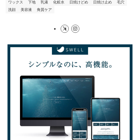
ワックス
下地
乳液
化粧水
日焼けどめ
日焼け止め
毛穴
洗顔
美容液
角質ケア