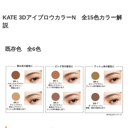
KATE 3DアイブロウカラーN 全15色カラー解
説
既存色 全6色