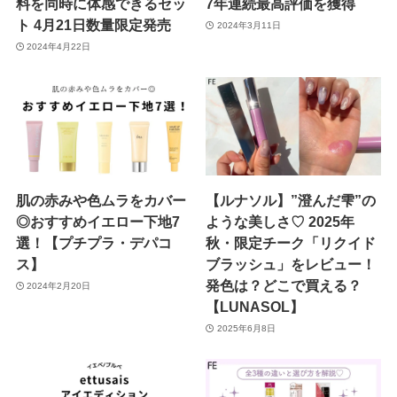
料を同時に体感できるセッ
7年連続最高評価を獲得
ト 4月21日数量限定発売
2024年3月11日
2024年4月22日
肌の赤みや色ムラをカバー
【ルナソル】”澄んだ雫”の
◎おすすめイエロー下地7
ような美しさ♡ 2025年
選！【プチプラ・デパコ
秋・限定チーク「リクイド
ス】
ブラッシュ」をレビュー！
発色は？どこで買える？
2024年2月20日
【LUNASOL】
2025年6月8日