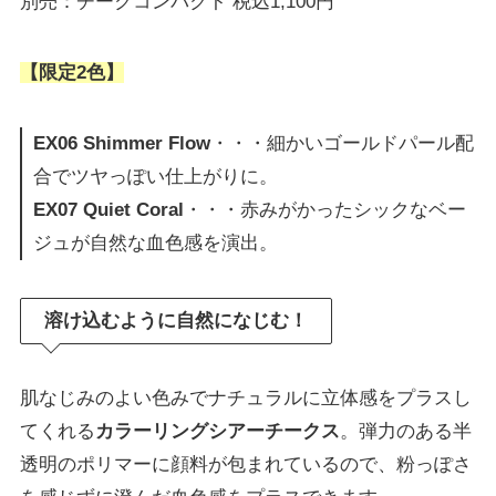
別売：チークコンパクト 税込1,100円
【限定2色】
EX06 Shimmer Flow
・・・細かいゴールドパール配
合でツヤっぽい仕上がりに。
EX07 Quiet Coral
・・・赤みがかったシックなベー
ジュが自然な血色感を演出。
溶け込むように自然になじむ！
肌なじみのよい色みでナチュラルに立体感をプラスし
てくれる
カラーリングシアーチークス
。弾力のある半
透明のポリマーに顔料が包まれているので、粉っぽさ