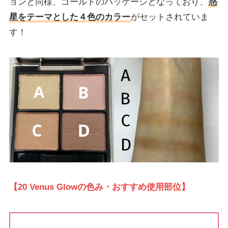
ョンと同様、ゴールドのパッケージとなっており、
惑
星をテーマとした４色のカラー
がセットされていま
す！
【20 Venus Glow
の
色
み
・おすすめ使用部位】