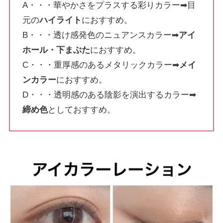
A・・・華やかさをプラスする彩りカラー➡目
元の
ハイライト
におすすめ。
B・・・透け感発色のニュアンスカラー➡
アイ
ホール・下まぶた
におすすめ。
C・・・重厚感のあるメタリックカラー➡
メイ
ンカラー
におすすめ。
D・・・透明感のある陰影を演出するカラー➡
締め色
としておすすめ。