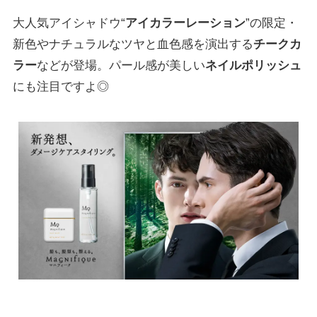
大人気アイシャドウ“
アイカラーレーション
”の限定・
新色やナチュラルなツヤと血色感を演出する
チークカ
ラー
などが登場。パール感が美しい
ネイルポリッシュ
にも注目ですよ◎