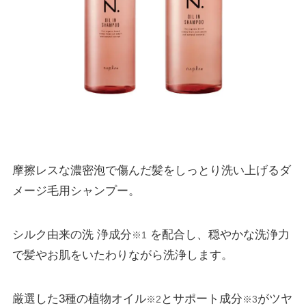
摩擦レスな濃密泡で傷んだ髪をしっとり洗い上げるダ
メージ毛用シャンプー。
シルク由来の洗 浄成分
を配合し、穏やかな洗浄力
※1
で髪やお肌をいたわりながら洗浄します。
厳選した3種の植物オイル
とサポート成分
がツヤ
※2
※3