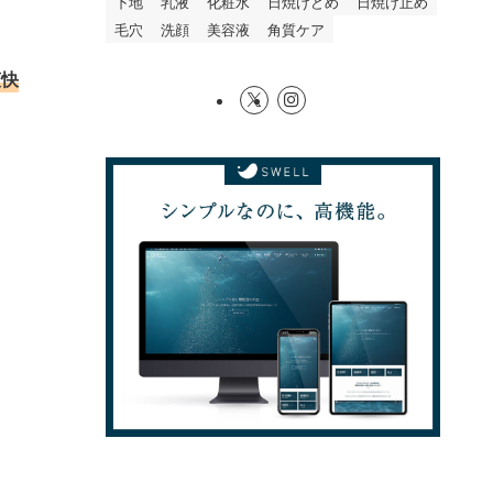
下地
乳液
化粧水
日焼けどめ
日焼け止め
毛穴
洗顔
美容液
角質ケア
爽快