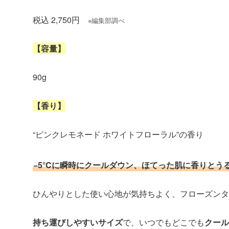
税込 2,750円
※編集部調べ
【容量】
90g
【香り】
“ピンクレモネード ホワイトフローラル”の香り
−5°Cに瞬時にクールダウン、ほてった肌に香りと
ひんやりとした使い心地が気持ちよく、フローズンタ
持ち運びしやすいサイズ
で、いつでもどこでも
クール