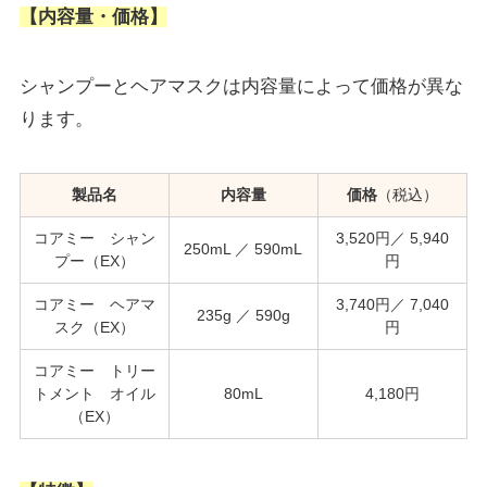
【内容量・価格】
シャンプーとヘアマスクは内容量によって価格が異な
ります。
製品名
内容量
価格
（税込）
コアミー シャン
3,520円／ 5,940
250mL ／ 590mL
プー（EX）
円
コアミー ヘアマ
3,740円／ 7,040
235g ／ 590g
スク（EX）
円
コアミー トリー
トメント オイル
80mL
4,180円
（EX）