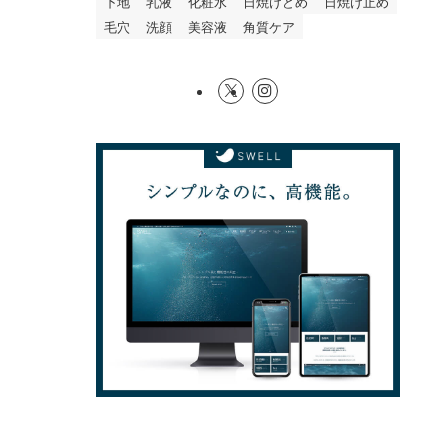
下地
乳液
化粧水
日焼けどめ
日焼け止め
毛穴
洗顔
美容液
角質ケア