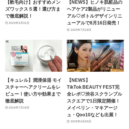
【軟毛向け】おすすめメン
【NEWS】ヒノキ肌粧品の
ズワックス５選！選び方ま
ヘアケア2製品がリニュー
で徹底解説！
アル♡ボトルデザインリニ
ューアルで8月16日発売！
2023年3月31日
2025年7月19日
【キュレル】潤浸保湿 モイ
【NEWS】
スチャーヘアクリームをレ
TikTok BEAUTY FEST完
ビュー！使い方や効果まで
全レポ♡渋谷スクランブル
徹底解説
スクエアで1日限定開催！
メイベリン・マキアージ
2024年7月16日
ュ・Qoo10なども出展！
2025年4月20日