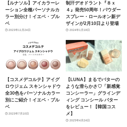
【ルナソル】アイカラーレ
制汗デオドラント『８ｘ
ーション全種パーソナルカ
４』発売50周年！パウダー
ラー別分け！イエベ・ブル
スプレー・ロールオン新デ
ベ
ザインが2月10日より登場
2023年11月24日
2024年1月18日
【コスメデコルテ】アイグ
【LUNA】まるでバターの
ロウジェム スキンシャドウ
ような滑らかさ♡「新感覚
全30色をパーソナルカラー
コンシーラー」グラインデ
別にご紹介！イエベ・ブル
ィング コンシール バター
ベ
をレビュー！【韓国コス
メ】
2023年7月10日
2025年4月24日