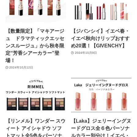
【数量限定】「マキアージ
【ジバンシイ】イエベ春・
ュ ドラマティックエッセ
イエベ秋向けリップおすす
ンスルージュ」から秋冬限
め20選！【GIVENCHY】
定“芳香シアーカラー”登
2024年10月9日
場！
2024年10月12日
【リンメル】ワンダー スウ
【Laka】ジェリーイングヌ
ィート アイシャドウ ソフ
ードグロス全６色パーソナ
トマット全5色をパーソナ
ルカラー別分け！イエベ・