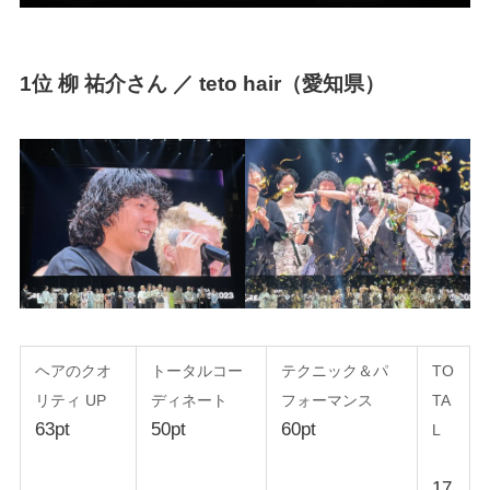
1位 柳 祐介さん ／ teto hair（愛知県）
ヘアのクオ
トータルコー
テクニック＆パ
TO
リティ UP
ディネート
フォーマンス
TA
63pt
50pt
60pt
L
17