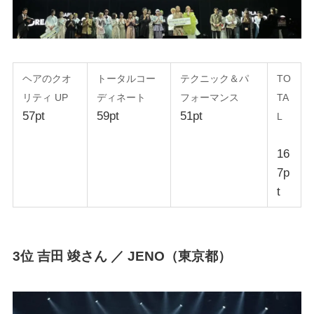
ヘアのクオ
トータルコー
テクニック＆パ
TO
リティ UP
ディネート
フォーマンス
TA
57pt
59pt
51pt
L
16
7p
t
3位 吉田 竣さん ／ JENO（東京都）