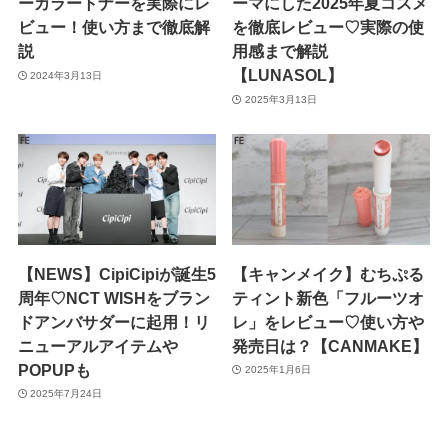
ーカラートナーを実際にレ
ーマにした2025年夏コスメ
ビュー！使い方まで徹底解
を徹底レビュー♡実際の使
説
用感まで解説
【LUNASOL】
2024年3月13日
2025年3月13日
【NEWS】CipiCipiが誕生5
【キャンメイク】むちぷる
周年♡NCT WISHをブラン
ティント新色「フルーツオ
ドアンバサダーに起用！リ
レ」をレビュー♡使い方や
ニューアルアイテムや
発売日は？【CANMAKE】
POPUPも
2025年1月6日
2025年7月24日