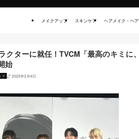
メイクアップ
スキンケア
ヘアメイク・ヘア
Mキャラクターに就任！TVCM「最高のキミに
開始
ップ
2025年2月4日