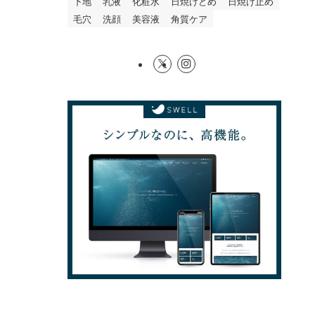
下地
乳液
化粧水
日焼けどめ
日焼け止め
毛穴
洗顔
美容液
角質ケア