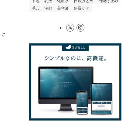
下地
乳液
化粧水
日焼けどめ
日焼け止め
毛穴
洗顔
美容液
角質ケア
みて