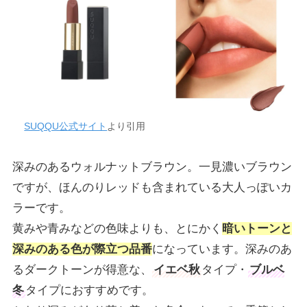
SUQQU公式サイト
より引用
深みのあるウォルナットブラウン。一見濃いブラウン
ですが、ほんのりレッドも含まれている大人っぽいカ
ラーです。
黄みや青みなどの色味よりも、とにかく
暗いトーンと
深みのある色が際立つ品番
になっています。深みのあ
るダークトーンが得意な、
イエベ秋
タイプ・
ブルベ
冬
タイプにおすすめです。