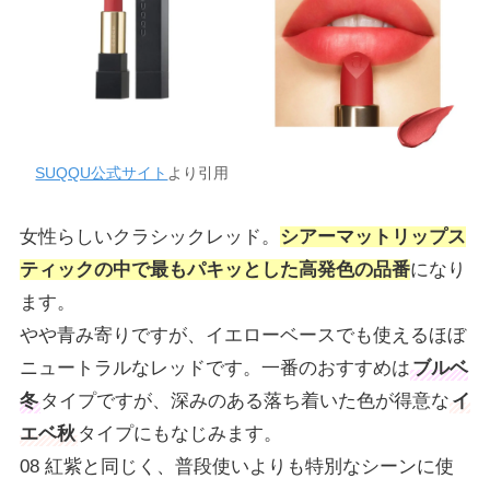
SUQQU公式サイト
より引用
女性らしいクラシックレッド。
シアーマットリップス
ティックの中で最もパキッとした高発色の品番
になり
ます。
やや青み寄りですが、イエローベースでも使えるほぼ
ニュートラルなレッドです。一番のおすすめは
ブルベ
冬
タイプですが、深みのある落ち着いた色が得意な
イ
エベ秋
タイプにもなじみます。
08 紅紫と同じく、普段使いよりも特別なシーンに使