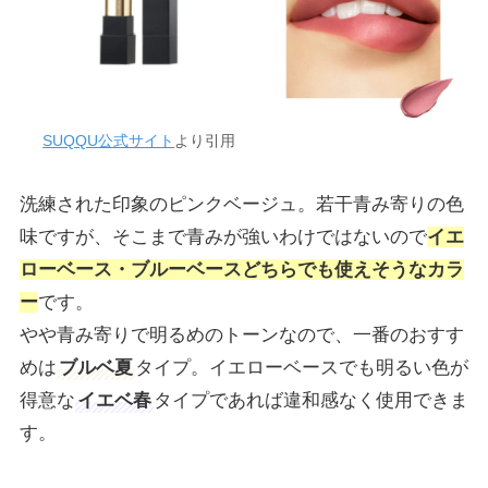
SUQQU公式サイト
より引用
洗練された印象のピンクベージュ。若干青み寄りの色
味ですが、そこまで青みが強いわけではないので
イエ
ローベース・ブルーベースどちらでも使えそうなカラ
ー
です。
やや青み寄りで明るめのトーンなので、一番のおすす
めは
ブルベ夏
タイプ。イエローベースでも明るい色が
得意な
イエベ春
タイプであれば違和感なく使用できま
す。